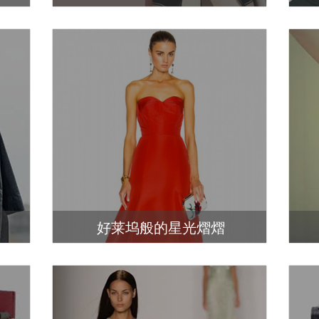
好莱坞般的星光熠熠