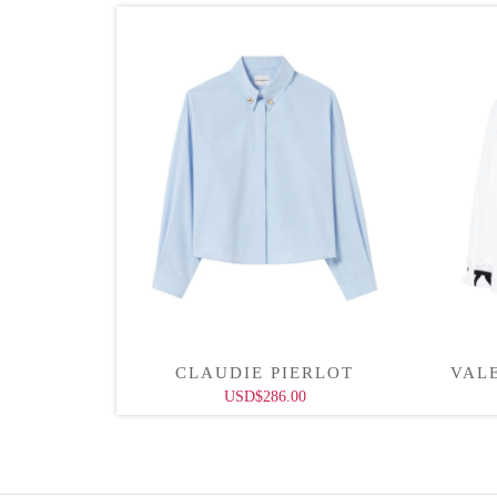
LEIN
CLAUDIE PIERLOT
VAL
00
USD$286.00